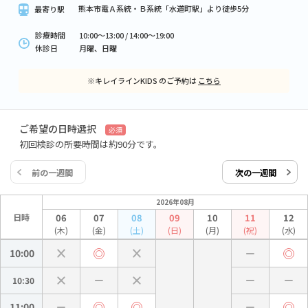
熊本市電Ａ系統・Ｂ系統「水道町駅」より徒歩5分
最寄り駅
診療時間
10:00～13:00 / 14:00～19:00
休診日
月曜、日曜
※キレイラインKIDS のご予約は
こちら
ご希望の日時選択
必須
初回検診の所要時間は約90分です。
前の一週間
次の一週間
2026年08月
日時
06
07
08
09
10
11
12
(木)
(金)
(土)
(日)
(月)
(祝)
(水)
10:00
10:30
11:00