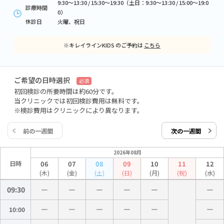
9:30～13:30 / 15:30～19:30（土日：9:30～13:30 / 15:00〜19:0
診療時間
0）
休診日
火曜、祝日
※キレイラインKIDS のご予約は
こちら
ご希望の日時選択
必須
初回検診の所要時間は約60分です。
当クリニックでは初回検診費用は無料です。
※検診費用はクリニックにより異なります。
前の一週間
次の一週間
2026年08月
日時
06
07
08
09
10
11
12
(木)
(金)
(土)
(日)
(月)
(祝)
(水)
09:30
10:00