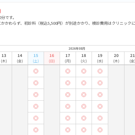
0分です。
かかわらず、初診料（税込5,500円）が別途かかり、検診費用はクリニック
2026年08月
13
14
15
16
17
18
19
20
21
(木)
(金)
(土)
(日)
(月)
(火)
(水)
(木)
(金