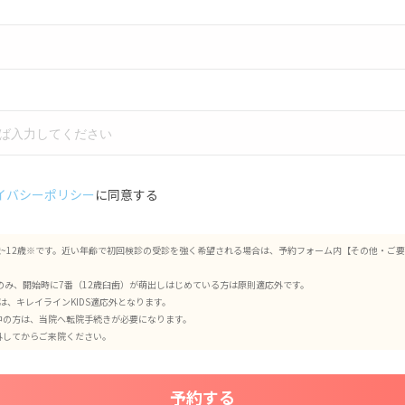
イバシーポリシー
に同意する
3歳~12歳※です。近い年齢で初回検診の受診を強く希望される場合は、予約フォーム内【その他・ご
のみ、開始時に7番（12歳臼歯）が萌出しはじめている方は原則適応外です。
は、キレイラインKIDS適応外となります。
中の方は、当院へ転院手続きが必要になります。
外してからご来院ください。
予約する