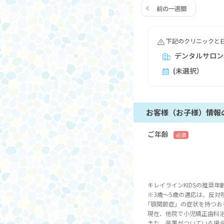
前の一週間
下記のクリニックと
デンタルサロン
(未選択）
お客様（お子様）情報
ご年齢
必須
キレイラインKIDSの推奨年
※3歳～5歳の適応は、反対
｢顎関節症」の症状を持つお
現在、他院で小児矯正歯科
また、装置がついている場