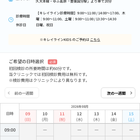
久大本線・ゆふ高原「豊後国分駅」より車で20分
【キレイライン診療時間】9:00～11:00 / 14:00～17:00、木
診療時間
曜：9:00～11:00、土曜：9:00～11:00 / 13:30～14:30
休診日
日曜、祝日
※キレイラインKIDS のご予約は
こちら
ご希望の日時選択
必須
初回検診の所要時間は約60分です。
当クリニックでは初回検診費用は無料です。
※検診費用はクリニックにより異なります。
前の一週間
次の一週間
2026年08月
日時
09
10
11
12
13
14
15
(日)
(月)
(祝)
(水)
(木)
(金)
(土)
09:00