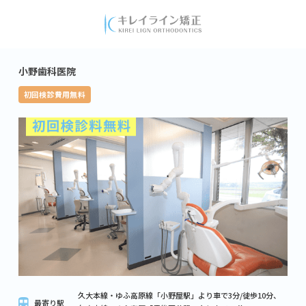
小野歯科医院
初回検診費用無料
久大本線・ゆふ高原線「小野屋駅」より車で3分/徒歩10分、
最寄り駅