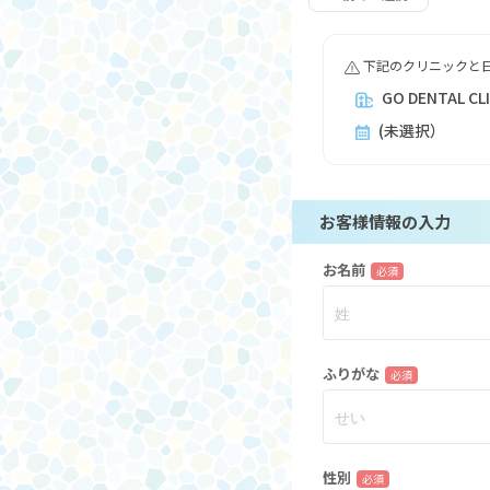
下記のクリニックと
GO DENTAL CL
(未選択）
お客様情報の入力
お名前
必須
ふりがな
必須
性別
必須