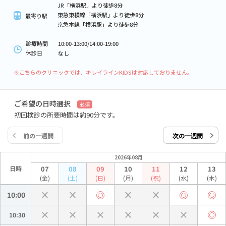
JR「横浜駅」より徒歩8分
東急東横線「横浜駅」より徒歩8分
最寄り駅
京急本線「横浜駅」より徒歩8分
診療時間
10:00-13:00/14:00-19:00
休診日
なし
※こちらのクリニックでは、キレイラインKIDSは対応しておりません。
ご希望の日時選択
必須
初回検診の所要時間は約90分です。
前の一週間
次の一週間
2026年08月
日時
07
08
09
10
11
12
13
(金)
(土)
(日)
(月)
(祝)
(水)
(木)
10:00
10:30