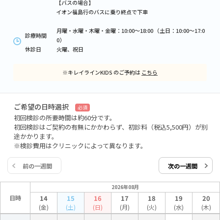
【バスの場合】
イオン福島行のバスに乗り終点で下車
月曜・水曜・木曜・金曜：10:00～18:00 （土日：10:00～17:0
診療時間
0）
休診日
火曜、祝日
※キレイラインKIDS のご予約は
こちら
ご希望の日時選択
必須
初回検診の所要時間は約60分です。
初回検診はご契約の有無にかかわらず、初診料（税込5,500円）が別
途かかります。
※検診費用はクリニックによって異なります。
前の一週間
次の一週間
2026年08月
日時
14
15
16
17
18
19
20
(金)
(土)
(日)
(月)
(火)
(水)
(木)