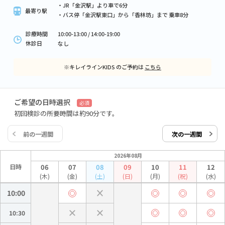
・JR「金沢駅」より車で6分
最寄り駅
・バス停「金沢駅東口」から「香林坊」まで 乗車8分
診療時間
10:00-13:00 / 14:00-19:00
休診日
なし
※キレイラインKIDS のご予約は
こちら
ご希望の日時選択
必須
初回検診の所要時間は約90分です。
前の一週間
次の一週間
2026年08月
日時
06
07
08
09
10
11
12
(木)
(金)
(土)
(日)
(月)
(祝)
(水)
10:00
10:30