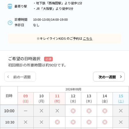
・地下鉄「西梅田駅」より徒歩1分
最寄り駅
・JR「大阪駅」より徒歩5分
診療時間
10:00-13:00/14:00-19:00
休診日
なし
※キレイラインKIDS のご予約は
こちら
ご希望の日時選択
必須
初回検診の所要時間は約90分です。
前の一週間
次の一週間
2026年08月
日時
09
10
11
12
13
14
15
(日)
(月)
(祝)
(水)
(木)
(金)
(土)
10:00
10:30