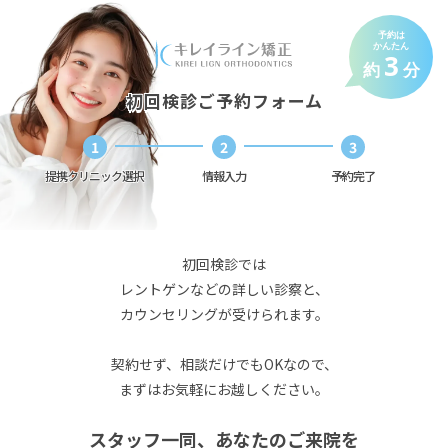
予約は
かんたん
3
約
分
初回検診ご予約フォーム
1
2
3
提携クリニック選択
提携クリニック選択
情報入力
情報入力
予約完了
予約完了
初回検診では
レントゲンなどの詳しい診察と、
カウンセリングが受けられます。
契約せず、相談だけでもOKなので、
まずはお気軽にお越しください。
スタッフ一同、あなたのご来院を