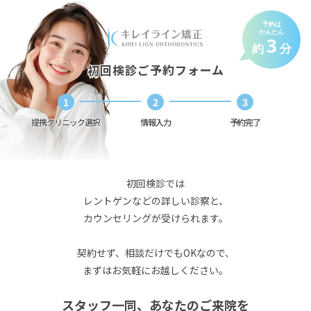
予約は
かんたん
3
約
分
初回検診ご予約フォーム
1
2
3
提携クリニック選択
提携クリニック選択
情報入力
情報入力
予約完了
予約完了
初回検診では
レントゲンなどの詳しい診察と、
カウンセリングが受けられます。
契約せず、相談だけでもOKなので、
まずはお気軽にお越しください。
スタッフ一同、あなたのご来院を