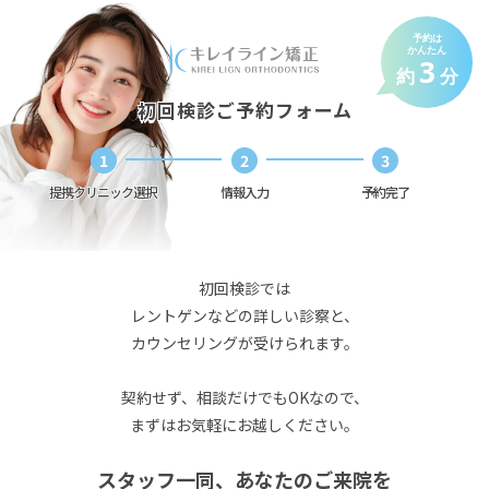
予約は
かんたん
3
約
分
初回検診ご予約フォーム
1
2
3
提携クリニック選択
提携クリニック選択
情報入力
情報入力
予約完了
予約完了
初回検診では
レントゲンなどの詳しい診察と、
カウンセリングが受けられます。
契約せず、相談だけでもOKなので、
まずはお気軽にお越しください。
スタッフ一同、あなたのご来院を